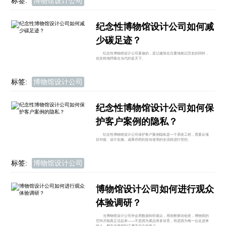
标签:
博物馆设计公司
纪念性博物馆设计公司如何减
少碳足迹？
纪念性博物馆设计公司要做的，是让建筑在庄重地铭记历史的同时，
也安然地呼吸在当代的蓝天下。
标签:
博物馆设计公司
纪念性博物馆设计公司如何保
护客户案例的隐私？
纪念性博物馆设计公司保护客户案例隐私是一个系统工程，需要从项
目对接、设计实施、成果存档到宣传使用的全流程进行管控。
标签:
博物馆设计公司
博物馆设计公司如何进行观众
体验调研？
当博物馆设计公司学会用数据聆听观众，用洞察驱动创意，博物馆的
空间才能真正活起来——不是因为展品有多珍贵，而是因为每一位走进来
的人，都在这里找到了属于自己的意义。