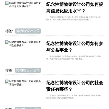
纪念性博物馆设计公司如何提
高信息化应用水平？
在数字技术重塑文化产业的今天，纪念性博物馆设计公司的信息化应
用水平，已成为决定其核心竞争力与服务深度的关键指标。
标签:
博物馆设计公司
纪念性博物馆设计公司如何参
与公益事业？
纪念性博物馆设计公司参与公益事业，绝非锦上添花的社会责任选修
课，而是深刻内嵌于其行业基因中的一道必答题。
标签:
博物馆设计公司
纪念性博物馆设计公司的社会
责任有哪些？
在文化遗产保护与传承的宏大叙事中，纪念性博物馆设计公司扮演着
连接历史记忆与当代价值的关键角色。