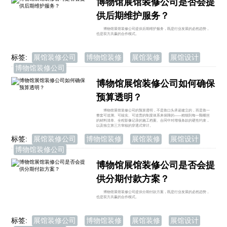
博物馆展馆装修公司是否会提
供后期维护服务？
博物馆展馆装修公司提供后期维护服务，既是行业发展的必然趋势，
也是双方共赢的合作模式。
标签:
展馆装修公司
博物馆装修
展馆装修
展馆设计
博物馆装修公司
博物馆展馆装修公司如何确保
预算透明？
博物馆展馆装修公司的预算透明，不是靠口头承诺建立的，而是靠一
整套可追溯、可核实、可追责的制度体系来保障的——精细到每一颗螺丝
的材料清单、全程影像记录的施工档案、合同中对增项条款的硬性约束，
以及独立第三方审核的穿透式审计。
标签:
展馆装修公司
博物馆装修
展馆装修
展馆设计
博物馆装修公司
博物馆展馆装修公司是否会提
供分期付款方案？
博物馆展馆装修公司提供分期付款方案，既是行业发展的必然趋势，
也是双方共赢的合作模式。
标签:
展馆装修公司
博物馆装修
展馆装修
展馆设计