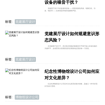
设备的噪音干扰？
党建展厅设计中的多媒体设备——投影机散热风扇、电脑主机、功
放、电机等——自身就是持续的低频噪声源。
标签:
党建展厅设计
党建展厅设计如何规避意识形
态风险？
在党建展厅设计中，意识形态风险的规避是关乎展厅核心价值传递的
关键环节，必须贯穿从前期策划到后期落地运营的每一个阶段。
标签:
党建展厅设计
纪念性博物馆设计公司如何应
对文化差异？
纪念性博物馆设计公司应对文化差异的根本策略，是建立一种“内外双
向”的设计思维。
标签:
博物馆设计公司