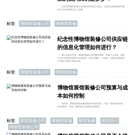
纪念性博物馆装修公司的技术研发投入比例，小型企业或初创期可能
在2%-3%的营收占比上摸索
标签:
博物馆装修公司
博物馆装修
纪念性博物馆装修公司供应链
的信息化管理如何进行？
通过信息化手段，博物馆装修公司需要将零散、依赖个人经验、极易
产生灰色地带的采购与仓储流程，转化为透明、可追溯、且能反向赋能设
计与施工的数字神经中枢。
标签:
博物馆装修公司
博物馆装修
博物馆展馆装修公司预算与成
本如何控制
说到底，博物馆展馆装修的预算与成本控制，不是一场压榨供应商
的“价格战”，而是一场考验专业深度的“精算战”。
标签:
展馆装修公司
博物馆装修
展馆装修
展馆设计
博物馆装修公司