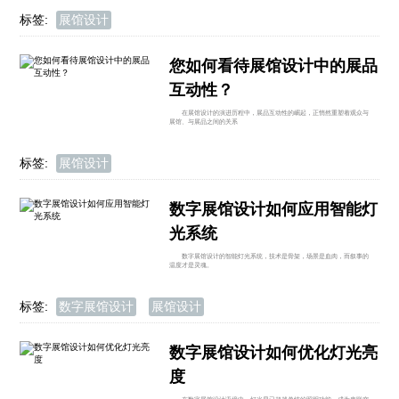
标签:
展馆设计
您如何看待展馆设计中的展品
互动性？
在展馆设计的演进历程中，展品互动性的崛起，正悄然重塑着观众与
展馆、与展品之间的关系
标签:
展馆设计
数字展馆设计如何应用智能灯
光系统
数字展馆设计的智能灯光系统，技术是骨架，场景是血肉，而叙事的
温度才是灵魂。
标签:
数字展馆设计
展馆设计
数字展馆设计如何优化灯光亮
度