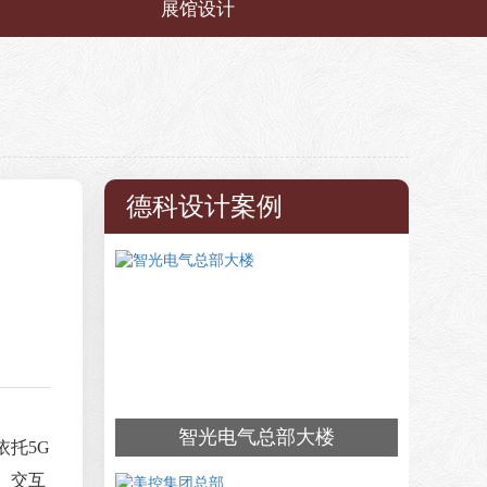
展馆设计
德科设计案例
智光电气总部大楼
托5G
、交互