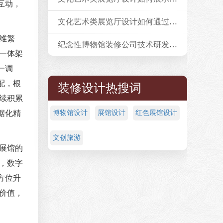
互动，
文化艺术类展览厅设计如何通过AI生成个性化观展路线？
维繁
纪念性博物馆装修公司技术研发的投入比例是多少？
一体架
一调
配，根
装修设计热搜词
续积累
据化精
博物馆设计
展馆设计
红色展馆设计
文创旅游
展馆的
，数字
方位升
价值，