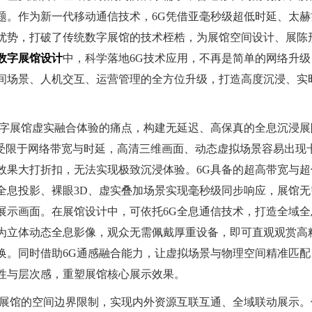
题。作为新一代移动通信技术，6G凭借亚毫秒级超低时延、太赫
优势，打破了传统数字展馆的技术桎梏，为展馆空间设计、展陈
数字展馆设计
中，科学落地6G技术应用，不再是简单的网络升级
间场景、人机交互、运营管理的全方位升级，打造高度沉浸、实
数字展馆虚实融合体验的痛点，构建无延迟、高保真的全息沉浸展
示受限于网络带宽与时延，高清三维画面、动态虚拟场景容易出现
效果大打折扣，无法实现极致沉浸体验。6G具备的超高带宽与超
全息投影、裸眼3D、虚实叠加场景实现毫秒级同步响应，展馆无
展示画面。在展馆设计中，可依托6G全息通信技术，打造全域全
为立体动态全息影像，观众无需佩戴厚重设备，即可直观观赏高
换。同时借助6G通感融合能力，让虚拟场景与物理空间精准匹配
性与层次感，重塑展馆核心展示效果。
字展馆的空间边界限制，实现内外资源互联互通、全域联动展示。