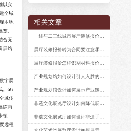
难以实
建全域
相关文章
现本地
展览、
一线与二三线城市展厅装修报价差异率及成因探析
结合无
富展馆
展厅装修报价转为合同要注意哪些条款？
展厅装修报价怎样识别材料报价中的水分？
产业规划馆如何设计引人入胜的序厅？
数字展
。6G
产业规划馆设计如何展示产业链关系？
全域传
非遗文化展览厅设计如何降低展览厅的运营成本？
展陈内
卡顿；
非遗文化展览厅如何设计非遗手工艺工作坊？
度远程
文化艺术类展览厅设计如何展示易损文物（古籍/纺织品）？