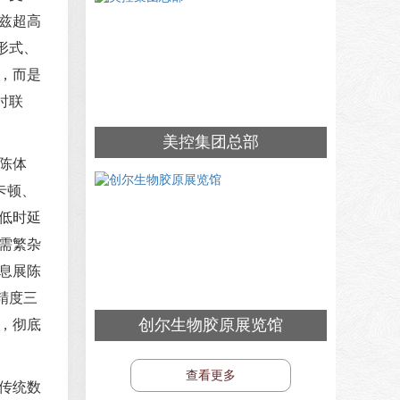
兹超高
形式、
，而是
时联
美控集团总部
陈体
卡顿、
低时延
需繁杂
息展陈
精度三
创尔生物胶原展览馆
，彻底
查看更多
传统数