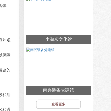
观体
小淘米文化馆
品的观
以保障
展览的
南兴装备党建馆
段和活
查看更多
区和通