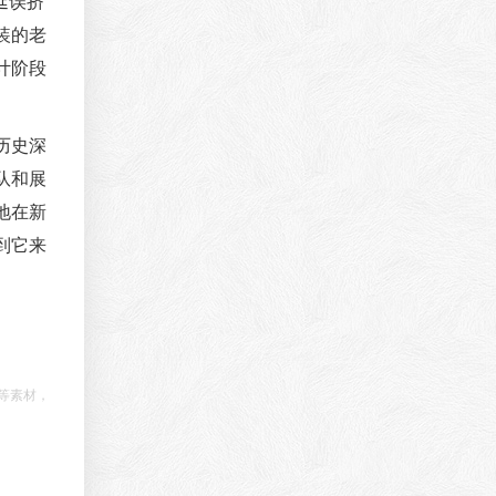
延误挤
装的老
计阶段
历史深
队和展
地在新
到它来
等素材，