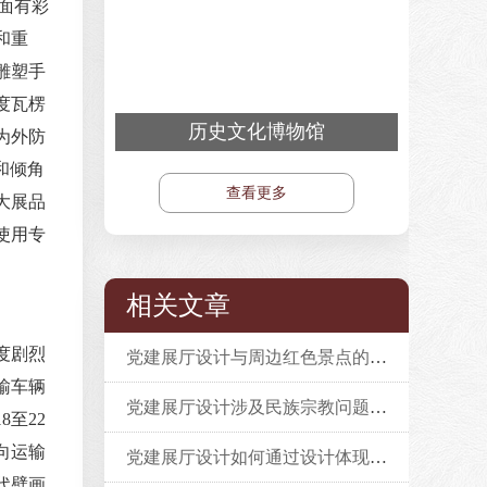
面有彩
和重
雕塑手
度瓦楞
历史文化博物馆
为外防
和倾角
查看更多
大展品
使用专
相关文章
度剧烈
党建展厅设计与周边红色景点的联动构建路径
输车辆
党建展厅设计涉及民族宗教问题的注意事项？
至22
向运输
党建展厅设计如何通过设计体现“两个维护”？
代壁画