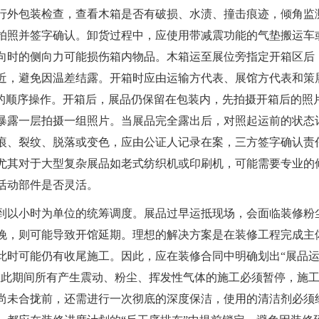
行外包装检查，查看木箱是否有破损、水渍、撞击痕迹，倾角监
拍照并签字确认。卸货过程中，应使用带减震功能的气垫搬运车
向时的侧向力可能损伤箱内物品。木箱运至展位旁指定开箱区后
近，避免因温差结露。开箱时应由运输方代表、展馆方代表和策
”的顺序操作。开箱后，展品仍保留在包装内，先拍摄开箱后的照
暴露一层拍摄一组照片。当展品完全露出后，对照起运前的状态
痕、裂纹、脱落或变色，应由公证人记录在案，三方签字确认责
尤其对于大型复杂展品如老式纺织机或印刷机，可能需要专业的
活动部件是否灵活。
到以小时为单位的统筹调度。展品过早运抵现场，会面临装修粉
晚，则可能导致开馆延期。理想的解决方案是在装修工程完成主
此时可能仍有收尾施工。因此，应在装修合同中明确划出“展品
在此期间所有产生震动、粉尘、挥发性气体的施工必须暂停，施
尚未合拢前，还需进行一次彻底的深度保洁，使用的清洁剂必须