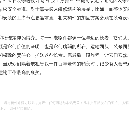
，都应在装修进度计划的“反工序排布”中提前锁定，避免因装修
放松安全标准。对于需要嵌入装修结构的展品，比如一面整体安
和安装的工序节点更需前置，相关构件的加固方案必须在装修设
和物理定律的博弈。每一件老物件都像一位年迈的长者，它们从
既是它们价值的证明，也是它们脆弱的所在。运输团队、装修团
和极致的责任心，护送这些长者走完最后一段旅程，让它们安然
。当观众们隔着展柜赞叹一件百年老钟的精美时，很少有人会想
运输工作最高的褒奖。
载，请与稿件来源方联系，如产生任何问题与本站无关；凡本文章所发布的图片、视频
证明，以便尽快删除。