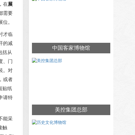
，在
展
都需要
展位。
时才临
开的减
中国客家博物馆
包括从
度、门
装。对
，或者
面贴纸
申请特
美控集团总部
不能采
接触