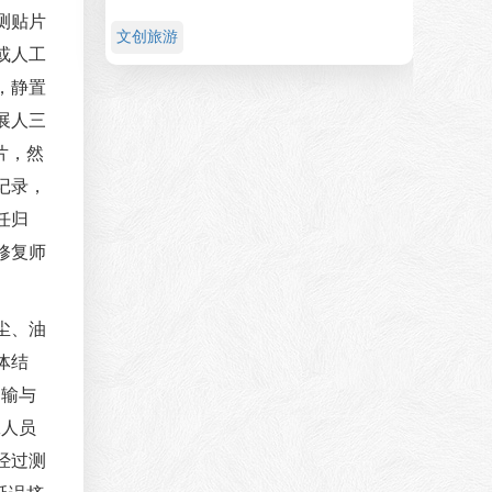
测贴片
文创旅游
或人工
，静置
展人三
片，然
记录，
任归
修复师
尘、油
体结
运输与
工人员
经过测