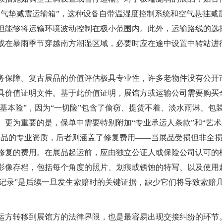
“气垫减震运输箱”，这种设备自带温湿度控制系统和空气悬挂减
但能够将运输环境波动控制在极小范围内。此外，运输路线的选
或在暴雨季节穿越南方潮湿区域，必要时应在途中设置中转站进
务保障。复古展品的价值评估极具专业性，许多老物件没有公开
具价值证明文件。基于此价值证明，展馆方或运输公司需要购买
“基本险”，因为“一切险”包含了偷窃、提货不着、淡水雨淋、包
更为重要的是，保单中需要特别附加“专业承运人条款”和“艺
展品的专业资质，后者则涵盖了修复费用——当展品受损但非全
修复的费用。在展品起运前，应由独立公证人或保险公司认可的
影像存档，包括每个角度的照片、划痕或锈蚀的特写、以及使用
态记录”是后续一旦发生索赔时的关键证据，缺少它们将导致索赔
运方转移到展馆方的法律界限，也是最容易出现交接纠纷的环节