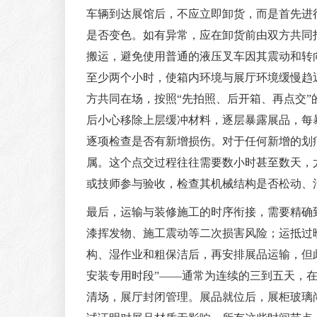
车辆到达展馆后，不应立即卸货，而是首先进
是否变色。如有异常，应在卸货前由双方共同
搬运，避免使用普通的液压叉车因其震动和转
至少两个小时，使箱内环境与展厅环境缓慢趋
方共同在场，按照“先拍照、后开箱、再点交
后小心移除上层缓冲材料，逐层暴露展品，每
逐项检查是否有新增损伤。对于任何新增的划
属。这个点交过程往往需要数小时甚至数天，
或技师参与验收，检查其机械结构是否松动、
最后，运输与装修施工的时序衔接，需要精确
漆挥发物、施工震动等二次损害风险；运抵过
构、湿作业和粗保洁后，再安排展品运输，但
安装专用时段”——通常为连续的三到五天，
清场，展厅封闭管理。展品就位后，展柜玻璃