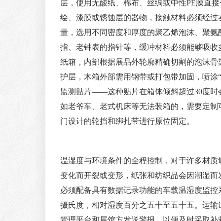
层，使用无酸纸、棉布、丝绸或中性PE膜直
绘、漆膜或锈蚀层的器物，接触材料必须经过
量，选用不同密度和厚度的聚乙烯泡沫、聚氨
指、老钟表的指针等，缓冲材料必须能够吸收
纸箱，内部根据展品外轮廓精确切割的泡沫骨
护层，木箱外部需用钢带或打包带加固，喷涂“易
监测贴片——这种贴片在箱体倾斜超过30度
如老爷车、老式机床等无法装箱的，需要定制
门设计的轮挡和绑扎带进行原位固定。
温湿度与环境条件的全程控制，对于许多材质
变化而开裂或变形，纸张和纺织品会因潮湿而
必须配备具有数据记录功能的车载温湿度监控系
摄氏度，相对湿度百分之五十至五十五。运输
管理平台和展馆方发送警报，以便及时采取补