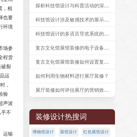
探析科技馆设计与科普活动的深度融合
震，相
择也要
科技馆设计涉及敏感技术的展示边界？
行环境
科技馆设计的多语言导览系统的实现方案？
复古文化馆展馆装修的电子设备布局策略
市场参
全程货
复古文化馆展馆装修如何设置复古文化馆的纪念品店？
装破裂
术品运
如何利用生物材料进行展厅装修？
损时，
展厅装修如何评估展厅的营销效果？
检验
超声波
几乎不
装修设计热搜词
博物馆设计
展馆设计
红色展馆设计
。运输