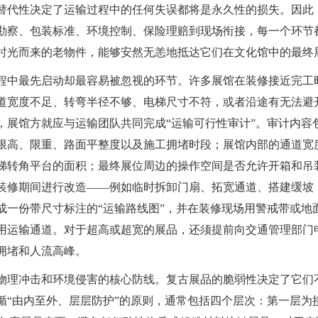
替代性决定了运输过程中的任何失误都将是永久性的损失。因此
勘察、包装标准、环境控制、保险理赔到现场衔接，每一个环节
时光而来的老物件，能够安然无恙地抵达它们在文化馆中的最终
程中最先启动却最容易被忽视的环节。许多展馆在装修接近完工
道宽度不足、转弯半径不够、电梯尺寸不符，或者沿途有无法避
，展馆方就应与运输团队共同完成“运输可行性审计”。审计内容
限高、限重、路面平整度以及施工拥堵时段；展馆内部的通道宽
梯转角平台的面积；最终展位周边的操作空间是否允许开箱和吊
装修期间进行改造——例如临时拆卸门扇、拓宽通道、搭建缓坡
成一份带尺寸标注的“运输路线图”，并在装修现场用警戒带或地
用运输通道。对于超高或超宽的展品，还须提前向交通管理部门
拥堵和人流高峰。
物理冲击和环境侵害的核心防线。复古展品的脆弱性决定了它们
循“由内至外、层层防护”的原则，通常包括四个层次：第一层为