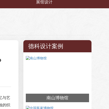
展馆设计
德科设计案例
？
南山博物馆
忆与艺
蚀的织