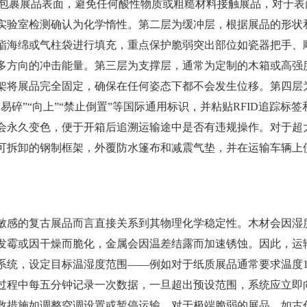
接包裹展品表面，避免任何酸性物质或粗糙材料接触展品，对于表
实验室检测确认为化学惰性。第二层为缓冲层，根据展品的形状
酯海绵或气柱袋进行填充，重点保护脆弱突出部位如瓷器把手、
多方向的冲击能量。第三层为支撑层，通常为定制的木箱或高强
架将展品完全固定，确保在任何姿态下都不会发生位移。第四层
碎”“向上”“禁止倒置”等国际通用标识，并粘贴RFID追踪标签
时会永久变色，便于开箱后追溯运输途中是否有违规操作。对于超
可拆卸的钢制框架，外覆防水篷布和减震气垫，并在运输车辆上
敏感的复古展品而言直接关系到其物理化学稳定性。木材会因湿
发霉或因干燥而脆化，金属会因温差结露而加速锈蚀。因此，运
统，设定目标温湿度范围——例如对于纸质展品通常要求温度18
过程中每五分钟记录一次数据，一旦超出预设范围，系统应立即
救措施如调整空调设置或暂停运输。对于极端脆弱的展品，如古