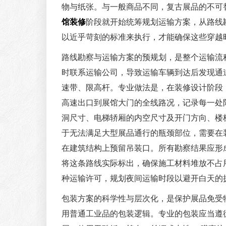
物与纸张。与一般商品不同，复古展品的不可
馆装修
阶段就开始统筹规划运输方案，从路线
以近乎苛刻的标准来执行，才能确保这些穿越
路线勘察与运输方案的预规划，是整个运输流
时联系运输公司，导致运输车辆到达后发现通
速带、限高杆。专业做法是，在装修设计阶段
高速出口到展馆大门的全线路况，记录每一处
洞尺寸、电梯轿厢的内空尺寸及开门方向、楼
于无法满足大型展品通行的瓶颈部位，需要在
在建筑结构上预留吊装口。所有勘察结果应形
将这条路线实际标出，确保施工材料堆放不占
种运输许可，规划夜间运输时段以避开白天的
包装方案的科学性与层次化，是保护展品免受
用普通工业品的包装逻辑。专业的包装应当遵